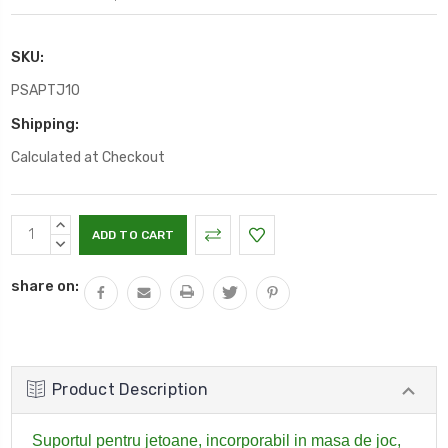
SKU:
PSAPTJ10
Shipping:
Calculated at Checkout
Current
INCREASE
Stock:
QUANTITY:
DECREASE
QUANTITY:
share on:
Product Description
Suportul pentru jetoane, incorporabil in masa de joc,