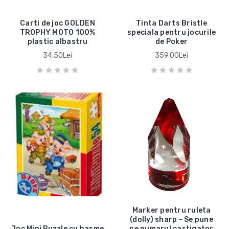
Carti de joc GOLDEN
Tinta Darts Bristle
TROPHY MOTO 100%
speciala pentru jocurile
plastic albastru
de Poker
34,50Lei
359,00Lei
Marker pentru ruleta
(dolly) sharp - Se pune
Joc Mini Puzzle cu basme
pe numarul castigator