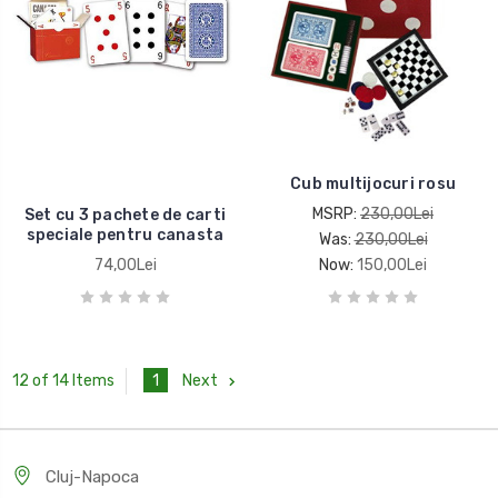
Cub multijocuri rosu
MSRP:
230,00Lei
Set cu 3 pachete de carti
speciale pentru canasta
Was:
230,00Lei
74,00Lei
Now:
150,00Lei
1
Next
12 of 14 Items
Cluj-Napoca