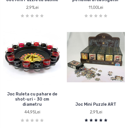
2,91Lei
11,00Lei
Joc Ruleta cu pahare de
shot-uri - 30 cm
diametru
Joc Mini Puzzle ART
44,95Lei
2,91Lei