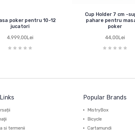
Cup Holder 7 cm -su
asa poker pentru 10-12
pahare pentru mas
jucatori
poker
4.999,00Lei
44,00Lei
Links
Popular Brands
sații
MistryBox
aţii
Bicycle
ca si termenii
Cartamundi