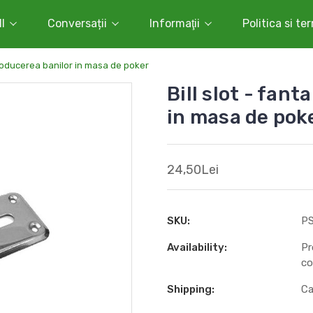
l
Conversații
Informaţii
Politica si te
ntroducerea banilor in masa de poker
Bill slot - fan
in masa de pok
24,50Lei
SKU:
P
Availability:
Pr
co
Shipping:
Ca