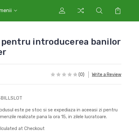
rmenii
ta pentru introducerea banilor
er
(0)
Write a Review
SBILLSLOT
odusul este pe stoc si se expediaza in aceeasi zi pentru
menzile realizate pana la ora 15, in zilele lucratoare.
lculated at Checkout