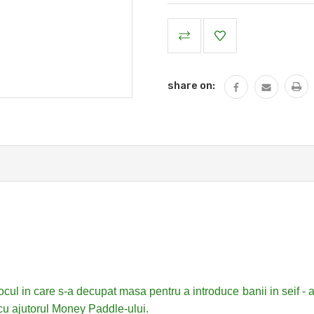
Current
Stock:
share on:
locul in care s-a decupat masa pentru a introduce banii in
seif
- a
cu ajutorul
Money Paddle-ului
.