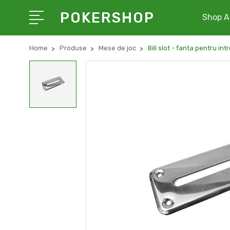
POKERSHOP
Shop Al
Home
Produse
Mese de joc
Bill slot - fanta pentru i