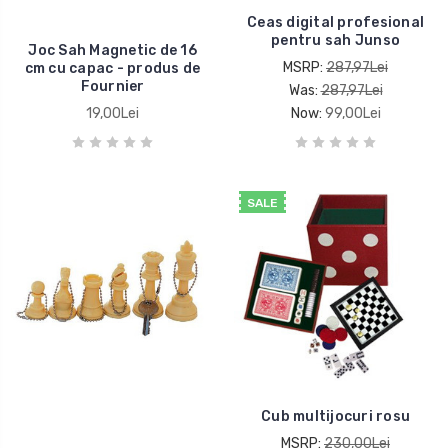
Ceas digital profesional
pentru sah Junso
Joc Sah Magnetic de 16
MSRP:
287,97Lei
cm cu capac - produs de
Fournier
Was:
287,97Lei
19,00Lei
Now:
99,00Lei
SALE
Cub multijocuri rosu
MSRP:
230,00Lei