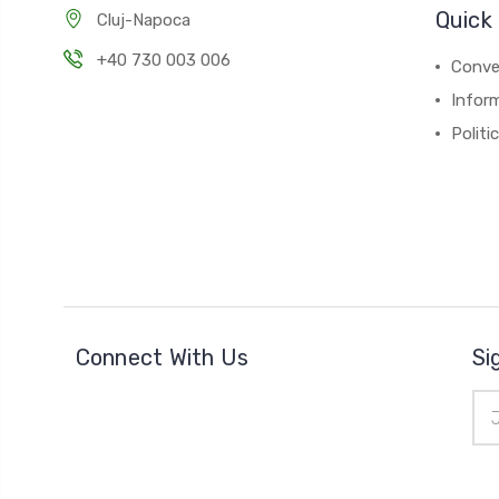
Quick 
Cluj-Napoca
+40 730 003 006
Conver
Inform
Politi
Connect With Us
Si
Ema
Add