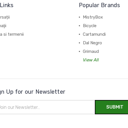
Links
Popular Brands
sații
MistryBox
aţii
Bicycle
ca si termenii
Cartamundi
Dal Negro
Grimaud
View All
gn Up for our Newsletter
il
ress