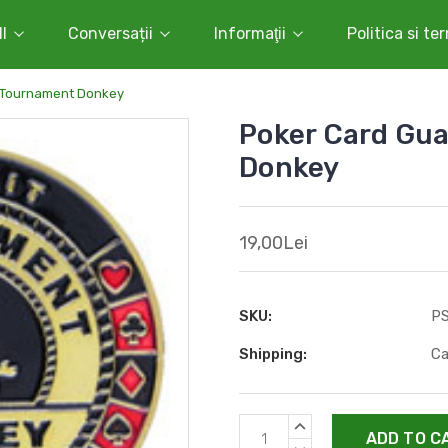
l
Conversații
Informaţii
Politica si te
t Tournament Donkey
Poker Card Gua
Donkey
19,00Lei
SKU:
P
Shipping:
Ca
Current
INCREASE
Stock:
QUANTITY: