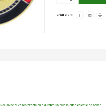
DECREASE
QUANTITY:
share on:
clusivist si va reprezenta cu siguranta un plus la orice colectie de poker.