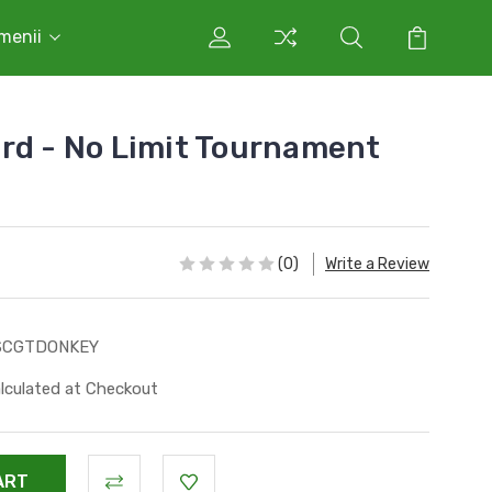
rmenii
rd - No Limit Tournament
(0)
Write a Review
SCGTDONKEY
lculated at Checkout