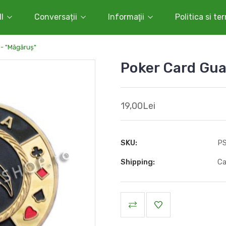
l
Conversații
Informaţii
Politica si te
- "Măgăruș"
Poker Card Gua
19,00Lei
SKU:
P
Shipping:
Ca
Current
Stock: