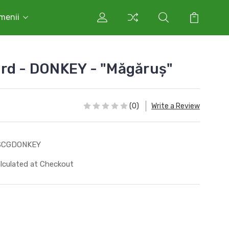
rmenii
rd - DONKEY - "Măgăruș"
(0)
Write a Review
SCGDONKEY
lculated at Checkout