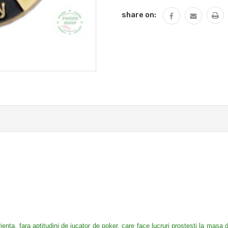
share on:
ta, fara aptitudini de jucator de poker, care face lucruri prostesti la masa de