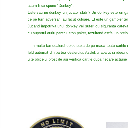
acum li se spune "Donkey".
Este sau nu donkey un jucator slab ? Un donkey este un gamb
ce pe turn adversarii au facut culoare. El este un gambler ter
Jucand impotriva unui donkey vei suferi cu siguranta cateva
cu
suportul auriu pentru jeton poker
, rezultand astfel un brelo
In multe tari dealerul colecteaza de pe masa toate cartile ne
fold automat din partea dealerului. Astfel, a aparut si ideea d
uite obiceiul prost de asi verifica cartile dupa fiecare actiune