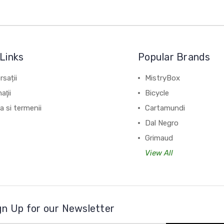
Links
Popular Brands
sații
MistryBox
aţii
Bicycle
ca si termenii
Cartamundi
Dal Negro
Grimaud
View All
gn Up for our Newsletter