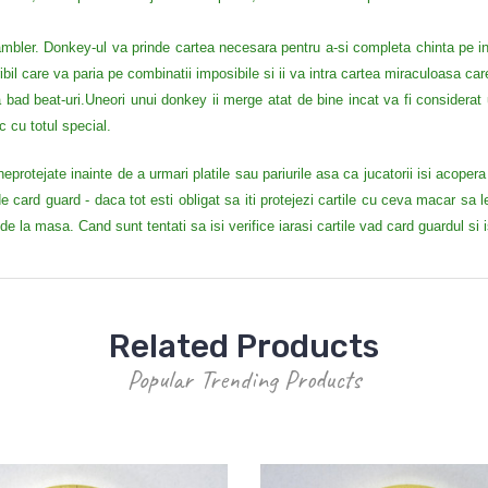
ler. Donkey-ul va prinde cartea necesara pentru a-si completa chinta pe inte
ibil care va paria pe combinatii imposibile si ii va intra cartea miraculoasa c
 bad beat-uri.Uneori unui donkey ii merge atat de bine incat va fi considerat
c cu totul special.
protejate inainte de a urmari platile sau pariurile asa ca jucatorii isi acoper
e card guard - daca tot esti obligat sa iti protejezi cartile cu ceva macar sa le 
 de la masa. Cand sunt tentati sa isi verifice iarasi cartile vad card guardul si 
Related Products
Popular Trending Products