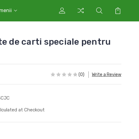
rmenii
e de carti speciale pentru
(0)
Write a Review
SCJC
lculated at Checkout