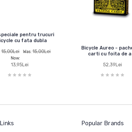
speciale pentru trucuri
icycle cu fata dubla
Bicycle Aureo - pach
15,00Lei
15,00Lei
:
Was:
carti cu foita de 
Now:
13,95Lei
52,39Lei
Links
Popular Brands