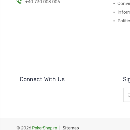
+40 730 003 006
Conver
Inform
Politi
Connect With Us
Si
Ema
Add
© 2026
PokerShop.ro
|
Sitemap