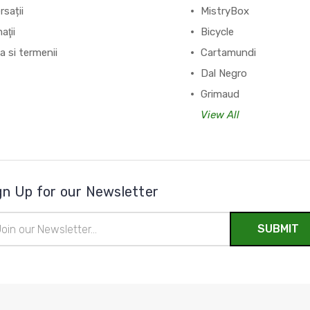
sații
MistryBox
aţii
Bicycle
ca si termenii
Cartamundi
Dal Negro
Grimaud
View All
gn Up for our Newsletter
il
ress