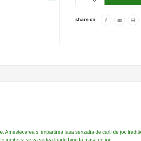
DECREASE
QUANTITY:
share on:
e. Amestecarea si impartirea lasa senzatia de carti de joc traditi
te jumbo si se va vedea foarte bine la masa de joc.