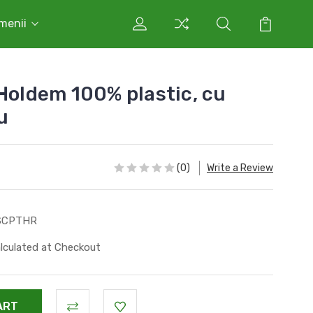
rmenii
 Holdem 100% plastic, cu
u
(0)
Write a Review
SCPTHR
lculated at Checkout