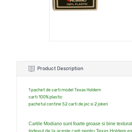
Product Description
1 pachet de carti model Texas Holdem
carti 100% plastic
pachetul contine 52 carti de joc si 2 jokeri
Cartile Modiano sunt foarte groase si bine texturat
Indexul de la aceste carti pentru Texas Holdem es