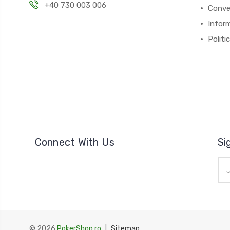
+40 730 003 006
Conver
Inform
Politi
Connect With Us
Si
Ema
Add
© 2026
PokerShop.ro
|
Sitemap