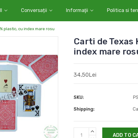
l
Conversații
Informaţii
Politica si te
% plastic, cu index mare rosu
Carti de Texas
index mare ros
34,50Lei
SKU:
P
Shipping:
Ca
Current
INCREASE
Stock:
QUANTITY: