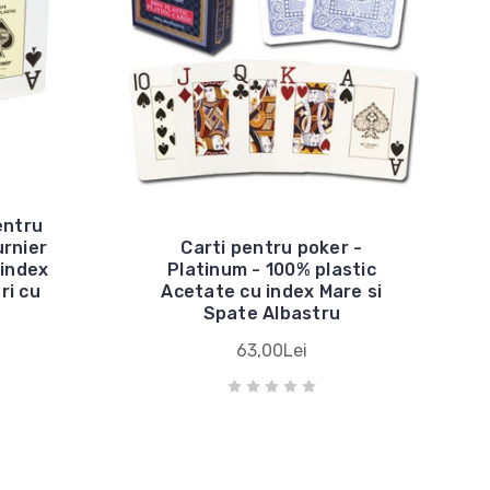
entru
urnier
Carti pentru poker -
 index
Platinum - 100% plastic
ri cu
Acetate cu index Mare si
Spate Albastru
63,00Lei