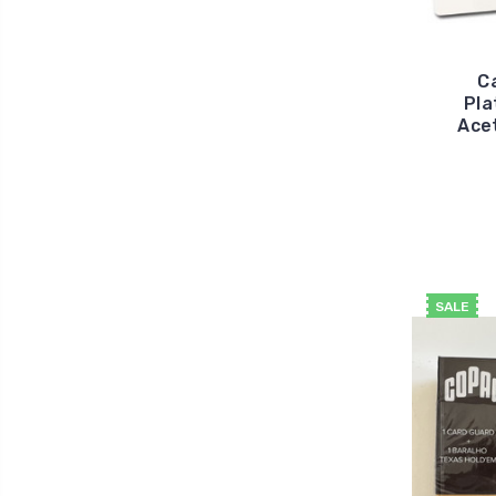
C
Pla
Acet
SALE