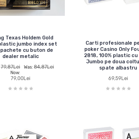
g Texas Holdem Gold
Carti profesionale p
lastic jumbo index set
poker Casino Only Fo
 pachete cu buton de
2818, 100% plastic cu
dealer metalic
Jumbo pe doua coltu
79,87Lei
84,87Lei
:
Was:
spate albastru
Now:
79,00Lei
69,59Lei