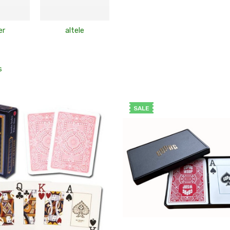
er
altele
s
SALE