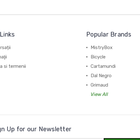
Links
Popular Brands
sații
MistryBox
aţii
Bicycle
ca si termenii
Cartamundi
Dal Negro
Grimaud
View All
gn Up for our Newsletter