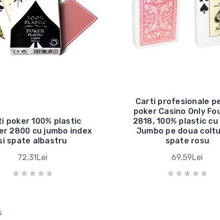
Carti profesionale p
poker Casino Only Fo
ti poker 100% plastic
2818, 100% plastic cu
er 2800 cu jumbo index
Jumbo pe doua coltu
si spate albastru
spate rosu
72,31Lei
69,59Lei
s