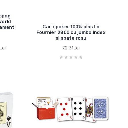
Copag
World
Carti poker 100% plastic
nament
Fournier 2800 cu jumbo index
si spate rosu
Lei
72,31Lei