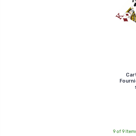
Car
Fourni
9 of 9 Item