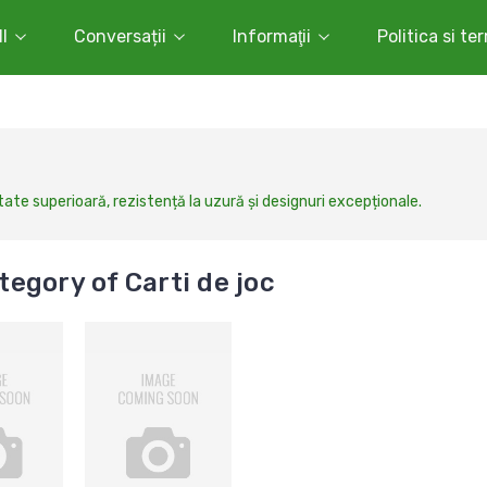
l
Conversații
Informaţii
Politica si te
tate superioară, rezistență la uzură și designuri excepționale.
egory of Carti de joc