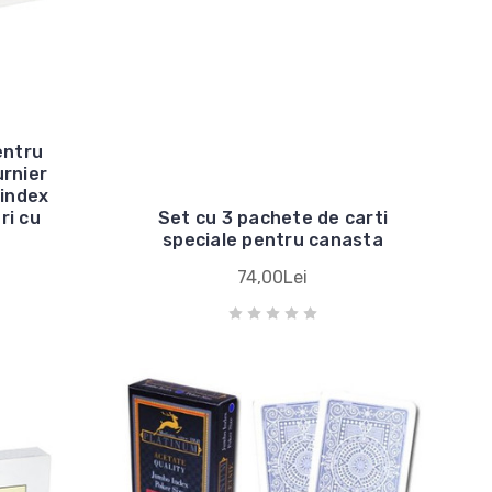
entru
urnier
 index
ri cu
Set cu 3 pachete de carti
speciale pentru canasta
74,00Lei